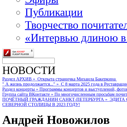
Публикации
Творчество почитате
«Интервью длиною в
НОВОСТИ
Раздел АРХИВ
»
Открыта страничка Михаила Бакеркина
" А жизнь продолжается..."
»
С 8 марта 2025 года в Реставраци
Раздел концерты
»
Программы концертов и выступлений, фото
Группа сайта ВКонтакте
»
По многочисленным просьбам почита
ПОЧЁТНЫЙ ГРАЖДАНИН САНКТ-ПЕТЕРБУРГА
»
ЭДИТА 
СЕВЕРНОЙ СТОЛИЦЫ В 2023 ГОДУ!
Андрей Новожилов