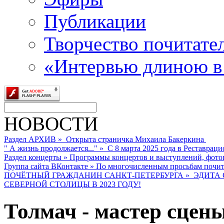
Публикации
Творчество почитате
«Интервью длиною в
НОВОСТИ
Раздел АРХИВ
»
Открыта страничка Михаила Бакеркина
" А жизнь продолжается..."
»
С 8 марта 2025 года в Реставраци
Раздел концерты
»
Программы концертов и выступлений, фото
Группа сайта ВКонтакте
»
По многочисленным просьбам почита
ПОЧЁТНЫЙ ГРАЖДАНИН САНКТ-ПЕТЕРБУРГА
»
ЭДИТА 
СЕВЕРНОЙ СТОЛИЦЫ В 2023 ГОДУ!
Толмач - мастер сцен